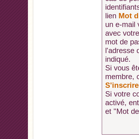
identifiant
lien
Mot d
un e-mail
avec votr
mot de pa
l'adresse
indiqué.
Si vous ê
membre, cl
S'inscrire
Si votre c
activé, en
et "Mot d