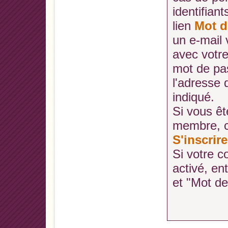
identifiant
lien
Mot d
un e-mail
avec votr
mot de pa
l'adresse
indiqué.
Si vous ê
membre, cl
S'inscrire
Si votre c
activé, en
et "Mot d