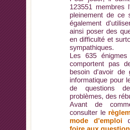
123551 membres l'o
pleinement de ce s
également d'utilis
ainsi poser des que
en difficulté et sur
sympathiques.
Les 635 énigmes 
comportent pas de d
besoin d'avoir de
informatique pour le
de questions de
problèmes, des rébu
Avant de comme
consulter le
règlem
mode d'emploi
di
foire aux questio