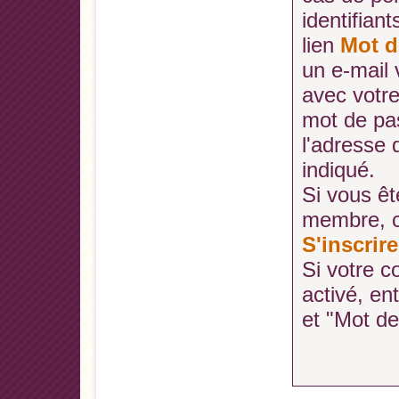
identifiant
lien
Mot d
un e-mail
avec votr
mot de pa
l'adresse
indiqué.
Si vous ê
membre, cl
S'inscrire
Si votre c
activé, en
et "Mot d