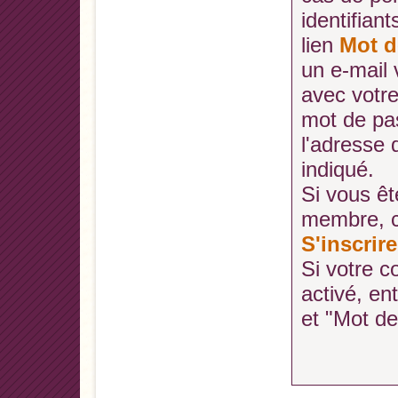
identifiant
lien
Mot d
un e-mail
avec votr
mot de pa
l'adresse
indiqué.
Si vous ê
membre, cl
S'inscrire
Si votre c
activé, en
et "Mot d