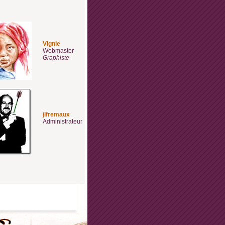
Vignie
Webmaster
Graphiste
jlfremaux
Administrateur