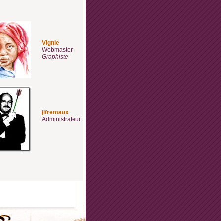
Vignie
Webmaster
Graphiste
jlfremaux
Administrateur