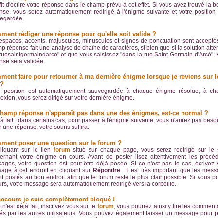
uffit d'écrire votre réponse dans le champ prévu à cet effet. Si vous avez trouvé la 
nse, vous serez automatiquement redirigé à l'énigme suivante et votre position
egardée.
ent rédiger une réponse pour qu'elle soit valide ?
espaces, accents, majuscules, minuscules et signes de ponctuation sont accepté
p réponse fait une analyse de chaîne de caractères, si bien que si la solution att
"ruesaintgermaindarce" et que vous saisissez "dans la rue Saint-Germain-d'Arcé", 
nse sera validée.
ent faire pour retourner à ma dernière énigme lorsque je reviens sur l
 ?
e position est automatiquement sauvegardée à chaque énigme résolue, à ch
exion, vous serez dirigé sur votre dernière énigme.
champ réponse n'apparaît pas dans une des énigmes, est-ce normal ?
 à fait : dans certains cas, pour passer à l'énigme suivante, vous n'aurez pas beso
r une réponse, votre souris suffira.
ment poser une question sur le forum ?
liquant sur le lien
forum
situé sur chaque page, vous serez redirigé sur le 
ernant votre énigme en cours. Avant de poster lisez attentivement les précé
ages, votre question est peut-être déjà posée. Si ce n'est pas le cas, écrivez 
age à cet endroit en cliquant sur
Répondre
. Il est très important que les mes
nt postés au bon endroit afin que le forum reste le plus clair possible. Si vous p
eurs, votre message sera automatiquement redirigé vers la corbeille.
secours je suis complètement bloqué !
 n'est déjà fait, inscrivez vous sur le
forum
, vous pourrez ainsi y lire les comment
sés par les autres utilisateurs. Vous pouvez également laisser un message pour 