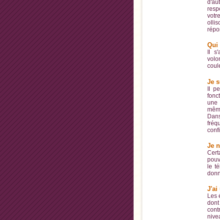
d'au
resp
votr
olli
répo
Qui 
Il s
volo
coul
Je s
Il p
fonc
une 
même
Dans
fréq
conf
Je n
Cert
pouv
le t
donn
J'ai
Les 
dont
cont
nive