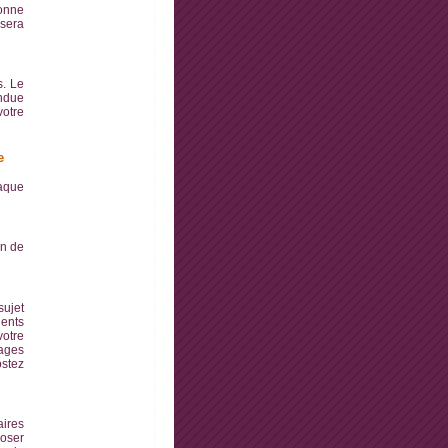
bonne
 sera
s. Le
endue
votre
e
aque
in de
sujet
dents
votre
sages
ostez
aires
poser