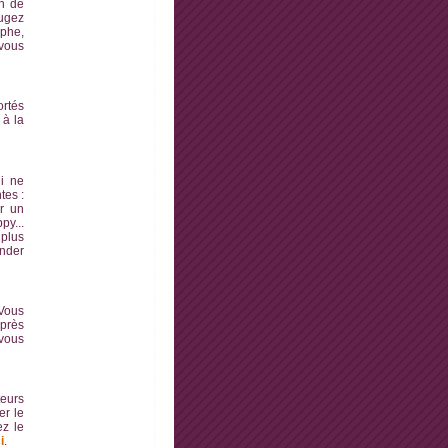
in de
jugez
ophe,
 vous
ortés
 à la
i ne
tes :
r un
py...
plus
nder
 Vous
après
 vous
teurs
er le
ez le
i
.