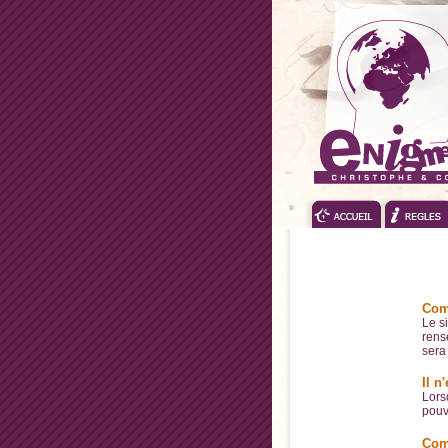
Com
Le s
rens
sera 
Il 
Lors
pouve
Com