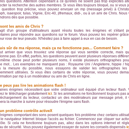
tres questions. Attention cependant à ce qu'elles ne soient pas trop explicites af
ecter la recherche des autres membres. Si vous êtes toujours bloqué, ou si vous 
e question trop précise, vous pouvez envoyer un mp (message privé) à Christ
soph, isaespoir, tulas, Vignie, Eric-40, jlfremaux, didi-, ou à un ami de Chris. Nous
ndrons dès que possible.
sont les amis de Chris ?
'agit d'un groupe d'utilisateurs ayant résolu toutes les énigmes et s'étant p
ntaires pour répondre aux questions sur le forum. Vous pouvez les repérer grâce
eur rose de leur pseudo. N'hésitez pas à faire appel à eux en cas de besoin.
uis sûr de ma réponse, mais ça ne fonctionne pas... Comment faire ?
eut arriver que vous trouviez une réponse qui vous semble correcte, mais qu
tionne pas. En effet, parfois, les questions peuvent avoir plusieurs réponses différen
même chose peut porter plusieurs noms, il existe plusieurs orthographes pou
 mot... Les exemples ne manquent pas : Royaume Uni / Angleterre, hippie / hip
 la mesure du possible, nous essayons de valider les orthographes les 
uemment utilisées. Si vous êtes certains de votre réponse, vous pouvez dema
irmation par mp à un modérateur ou ami de Chris en ligne.
e peux pas lire les animations flash !
aines énigmes nécessitent que votre ordinateur soit équipé d'un lecteur flash.
ez le télécharger gratuitement
ici
. Si les animations ne fonctionnent toujours pas 
éléchargement du lecteur, contactez un des modérateurs par message privé, il
era la marche à suivre pour résoudre l'énigme sans flash.
 un problème contrôle activeX
énigmes comportant des sons posent quelques fois problème chez certains utilisa
 le navigateur Internet bloque l'accès au fichier. Commencez par cliquer sur activ
rôle. Si cela ne fonctionne toujours pas, allez dans les options internet et régl
au de sécurité. Vous pouvez également essayer de suivre les conseils dispensés
ic