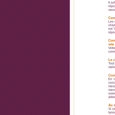
Il s
répo
sauv
Comm
Les 
cham
est 
répo
Comm
site
Votr
conn
Le 
Tout
saisi
Com
En c
conc
mess
mess
soie
aill
Au 
Si ce
lais