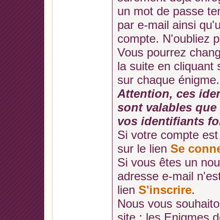
un mot de passe te
par e-mail ainsi qu'
compte. N'oubliez p
Vous pourrez chang
la suite en cliquant 
sur chaque énigme.
Attention, ces ide
sont valables que 
vos identifiants f
Si votre compte est 
sur le lien
Se conne
Si vous êtes un no
adresse e-mail n'es
lien
S'inscrire
.
Nous vous souhaito
site : les Enigmes 