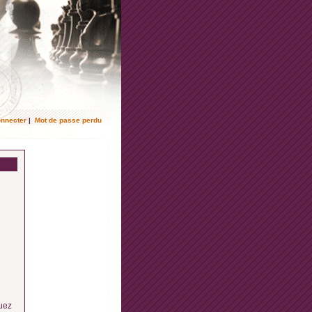
onnecter
|
Mot de passe perdu
quez