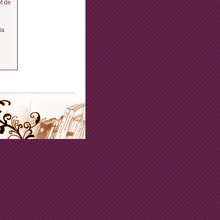
t de
la