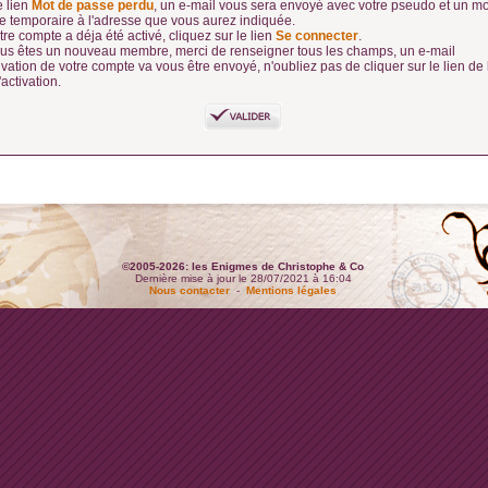
e lien
Mot de passe perdu
, un e-mail vous sera envoyé avec votre pseudo et un mo
e temporaire à l'adresse que vous aurez indiquée.
tre compte a déja été activé, cliquez sur le lien
Se connecter
.
ous êtes un nouveau membre, merci de renseigner tous les champs, un e-mail
ivation de votre compte va vous être envoyé, n'oubliez pas de cliquer sur le lien de 
'activation.
©2005-2026: les Enigmes de Christophe & Co
Dernière mise à jour le 28/07/2021 à 16:04
Nous contacter
-
Mentions légales