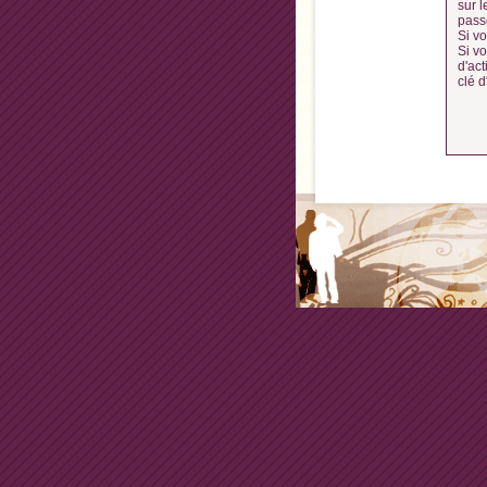
sur l
pass
Si vo
Si v
d'act
clé d