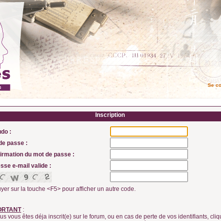
Se c
Inscription
do :
de passe :
irmation du mot de passe :
sse e-mail valide :
yer sur la touche <F5> pour afficher un autre code.
ORTANT
:
us vous êtes déja inscrit(e) sur le forum, ou en cas de perte de vos identifiants, cli