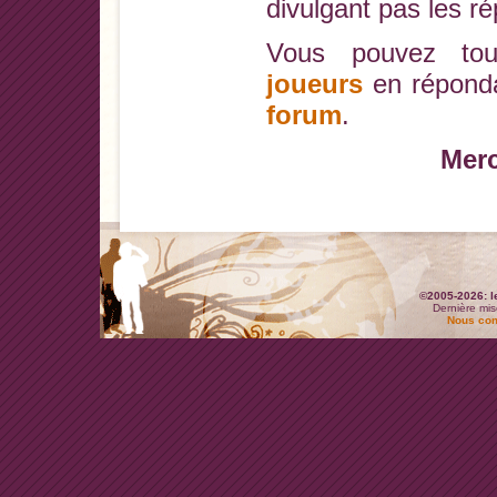
divulgant pas les r
Vous pouvez tou
joueurs
en réponda
forum
.
Merc
©2005-2026: l
Dernière mis
Nous con