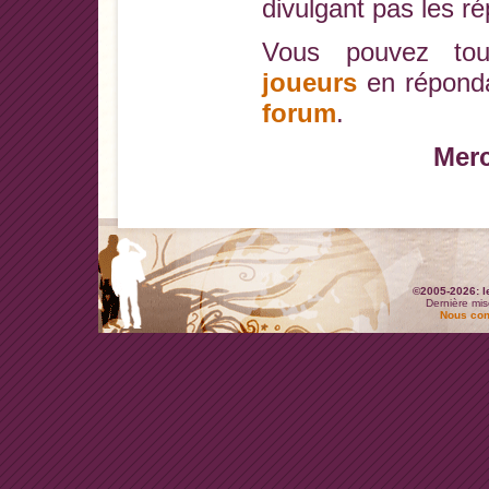
divulgant pas les r
Vous pouvez tou
joueurs
en réponda
forum
.
Merc
©2005-2026: l
Dernière mis
Nous con