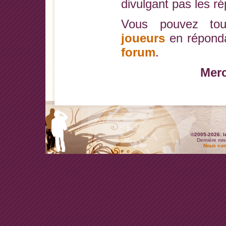
divulgant pas les r
Vous pouvez tou
joueurs
en réponda
forum
.
Merc
©2005-2026: l
Dernière mis
Nous con