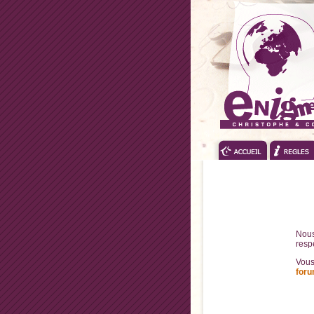
Nou
resp
Vous
for