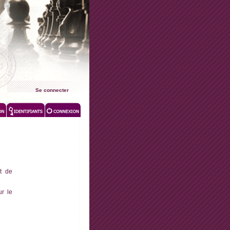
Se connecter
t de
r le