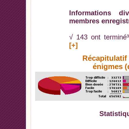
Informations di
membres enregist
√ 143 ont terminé³
[+]
Récapitulati
énigmes (d
Statistiq