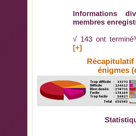
Informations di
membres enregist
√ 143 ont terminé³
[+]
Récapitulati
énigmes (d
Statistiq