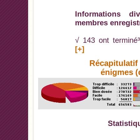
Informations di
membres enregist
√ 143 ont terminé³
[+]
Récapitulati
énigmes (d
Statistiq