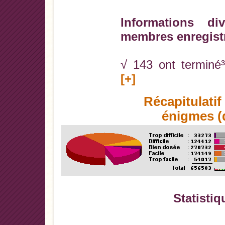
Informations di
membres enregist
√ 143 ont terminé³
[+]
Récapitulati
énigmes (d
Statistiq