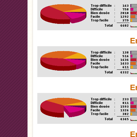
E
E
E