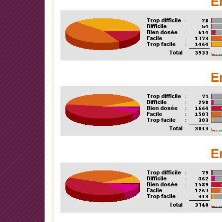
E
E
E