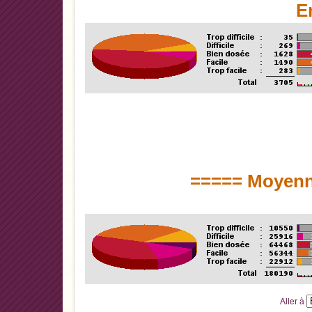
E
===== Moyenn
Aller à