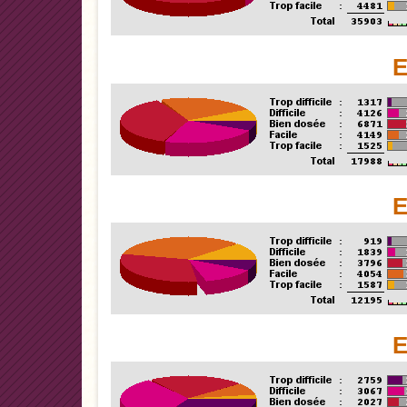
E
E
E