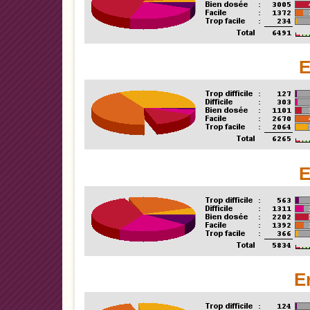
E
E
E