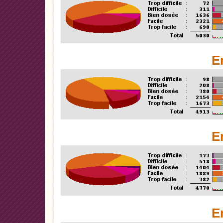
E
E
E