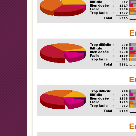
E
E
E