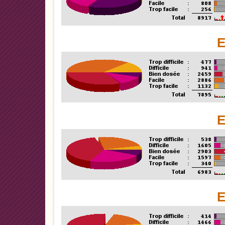
E
E
E