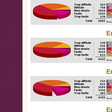
E
E
E