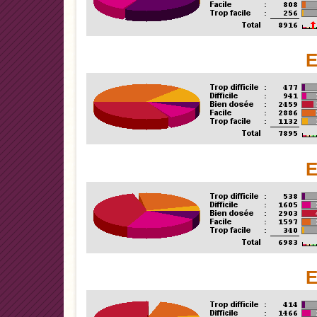
E
E
E