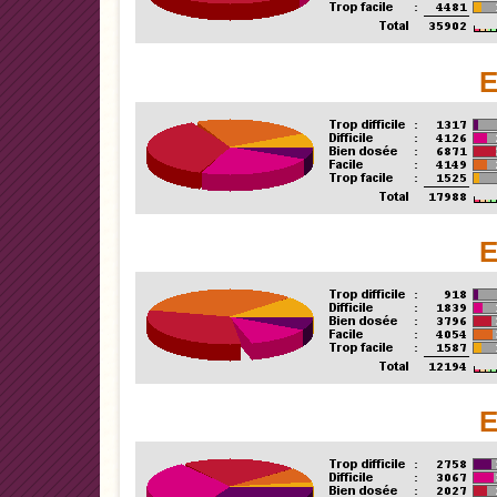
E
E
E