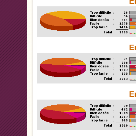
E
E
E