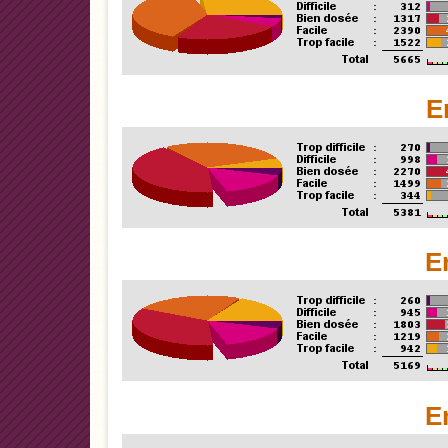
E
E
E