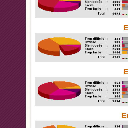
E
E
E