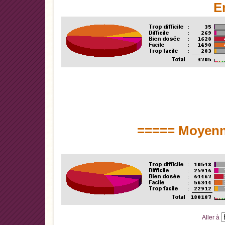
E
===== Moyenn
Aller à