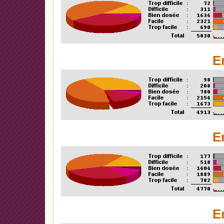
E
E
E