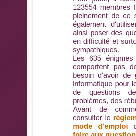
123554 membres l'o
pleinement de ce s
également d'utilis
ainsi poser des que
en difficulté et sur
sympathiques.
Les 635 énigmes 
comportent pas de d
besoin d'avoir de
informatique pour le
de questions de
problèmes, des rébu
Avant de comme
consulter le
règlem
mode d'emploi
di
foire aux questio