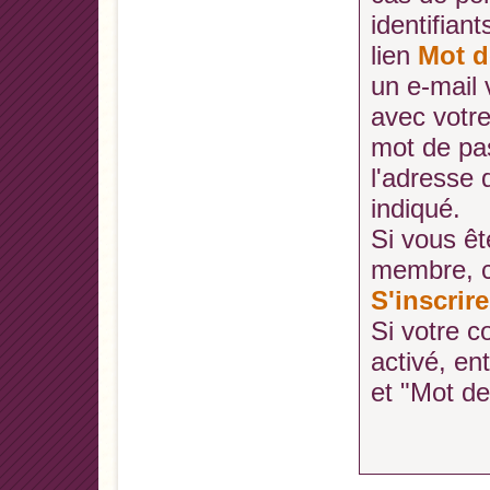
identifiant
lien
Mot d
un e-mail
avec votr
mot de pa
l'adresse
indiqué.
Si vous ê
membre, cl
S'inscrire
Si votre c
activé, en
et "Mot d