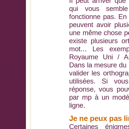
Il peut arriver qu
qui vous semble
fonctionne pas. En e
peuvent avoir plusi
une même chose peu
existe plusieurs 
mot... Les exem
Royaume Uni / Ang
Dans la mesure du 
valider les orthog
utilisées. Si vou
réponse, vous pou
par mp à un modér
ligne.
Je ne peux pas li
Certaines énigme