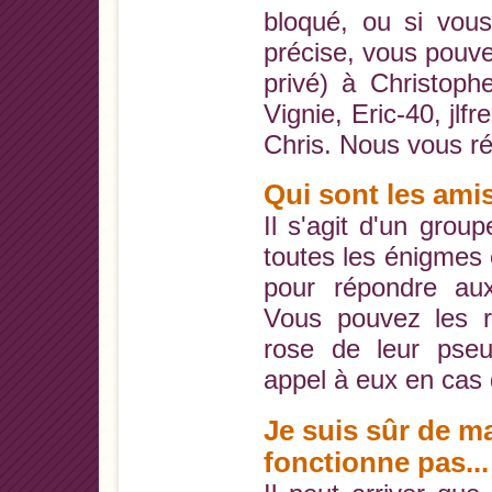
bloqué, ou si vous
précise, vous pou
privé) à Christophe,
Vignie, Eric-40, jlf
Chris. Nous vous r
Qui sont les ami
Il s'agit d'un group
toutes les énigmes e
pour répondre aux
Vous pouvez les r
rose de leur pseu
appel à eux en cas 
Je suis sûr de m
fonctionne pas..