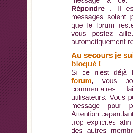
message à cet e
Répondre
. Il e
messages soient p
que le forum reste
vous postez aill
automatiquement redi
Au secours je s
bloqué !
Si ce n'est déjà f
forum
, vous pou
commentaires l
utilisateurs. Vous 
message pour po
Attention cependant
trop explicites afi
des autres membre