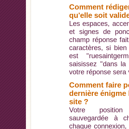
Comment rédiger
qu'elle soit valid
Les espaces, accen
et signes de ponc
champ réponse fai
caractères, si bien
est "ruesaintge
saisissez "dans la
votre réponse sera 
Comment faire p
dernière énigme l
site ?
Votre position
sauvegardée à c
chaque connexion, 