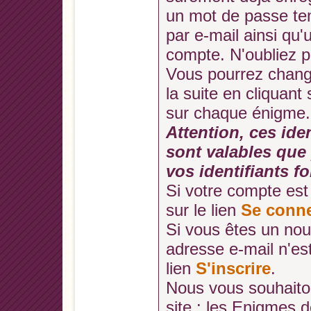
un mot de passe te
par e-mail ainsi qu'
compte. N'oubliez p
Vous pourrez chang
la suite en cliquant 
sur chaque énigme.
Attention, ces ide
sont valables que 
vos identifiants f
Si votre compte est 
sur le lien
Se conne
Si vous êtes un no
adresse e-mail n'es
lien
S'inscrire
.
Nous vous souhaito
site : les Enigmes 