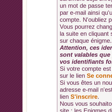
un mot de passe te
par e-mail ainsi qu'
compte. N'oubliez p
Vous pourrez chang
la suite en cliquant 
sur chaque énigme.
Attention, ces ide
sont valables que 
vos identifiants f
Si votre compte est 
sur le lien
Se conne
Si vous êtes un no
adresse e-mail n'es
lien
S'inscrire
.
Nous vous souhaito
site : les Enigmes 