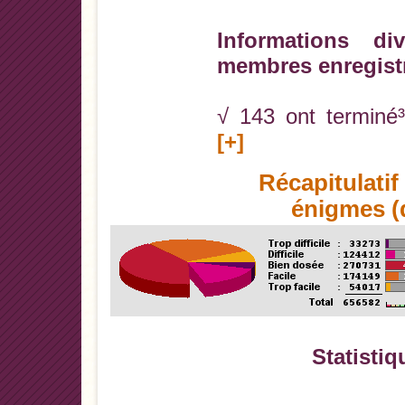
Informations di
membres enregist
√ 143 ont terminé³
[+]
Récapitulati
énigmes (d
Statistiq