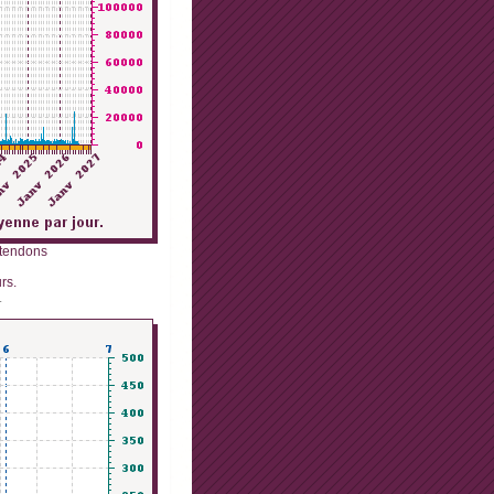
ttendons
rs.
.