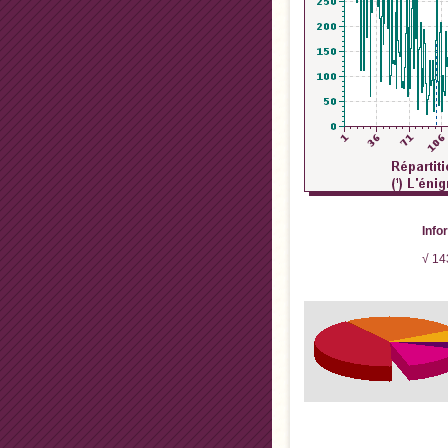
Info
√ 14