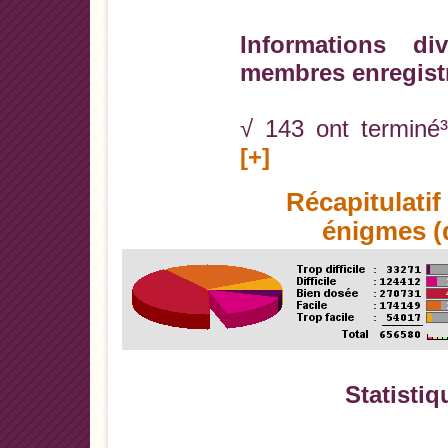
Informations di
membres enregist
√ 143 ont terminé³
[+]
Récapitulati
énigmes (d
Statistiq