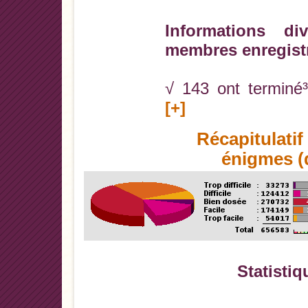
Informations di
membres enregist
√ 143 ont terminé³
[+]
Récapitulati
énigmes (d
Statistiq