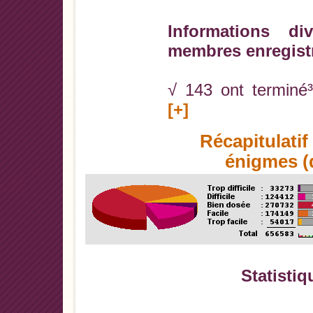
Informations di
membres enregist
√ 143 ont terminé³
[+]
Récapitulati
énigmes (d
Statistiq