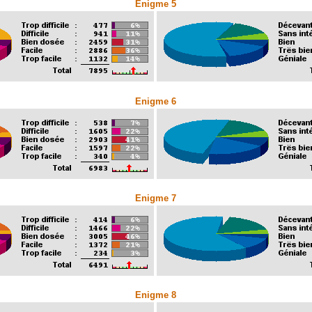
Enigme 5
Enigme 6
Enigme 7
Enigme 8