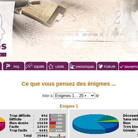
Ce que vous pensez des énigmes ...
Aller à
Enigme 1