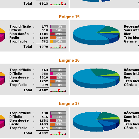
Enigme 15
Enigme 16
Enigme 17