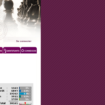
Se connecter