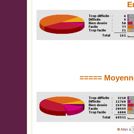
E
===== Moyenne
Aller à