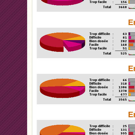
E
E
E