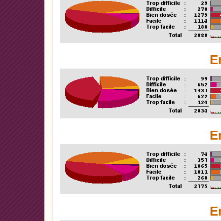
E
E
E