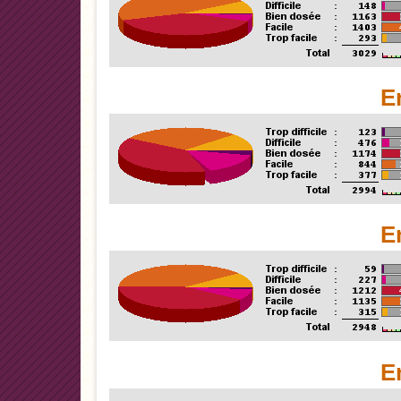
E
E
E