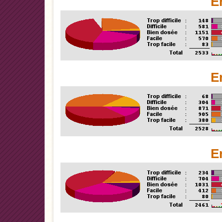
E
E
E