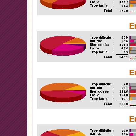
E
E
E