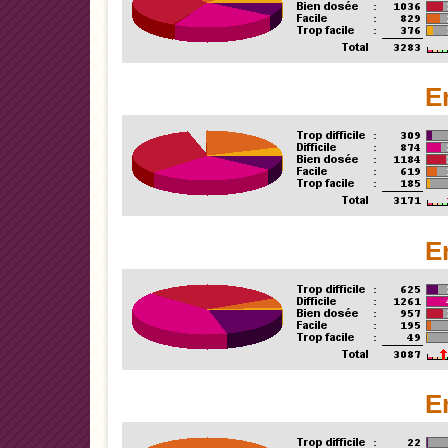
E
E
E