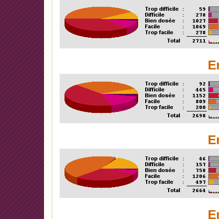
E
E
E