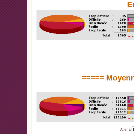
E
===== Moyenn
Aller à