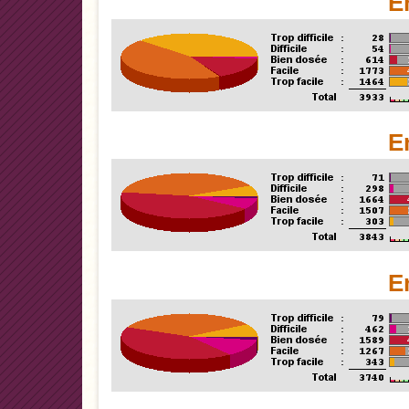
E
E
E