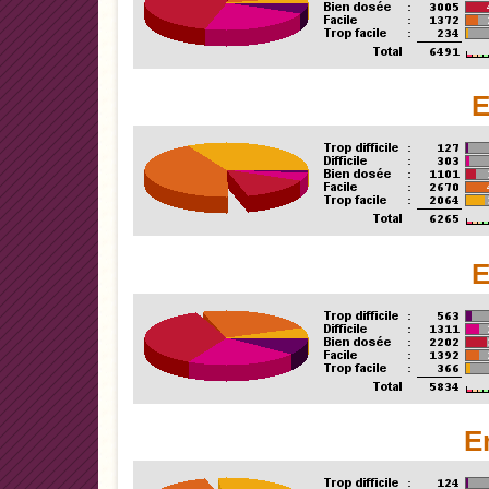
E
E
E