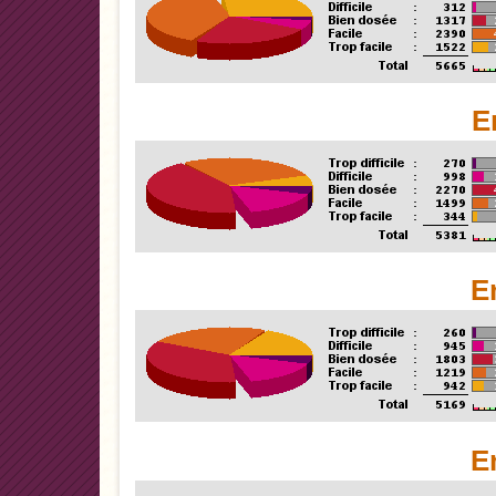
E
E
E