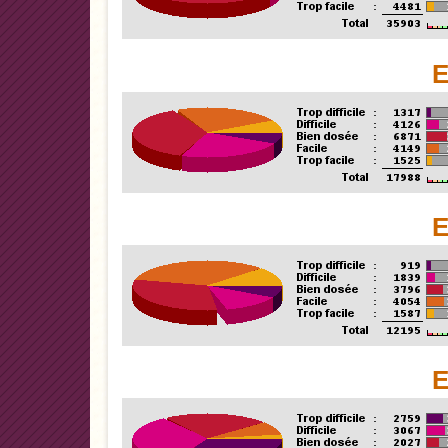
E
E
E