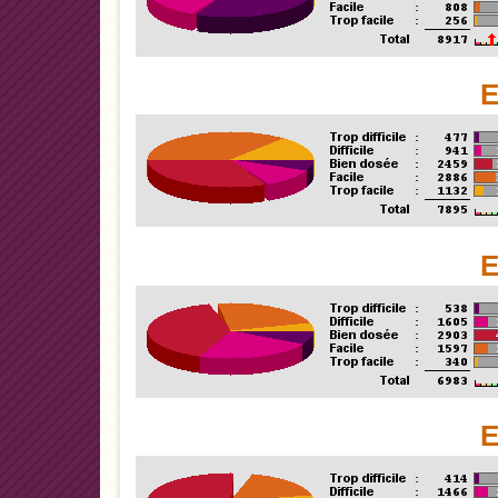
E
E
E