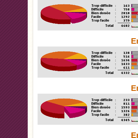
E
E
E