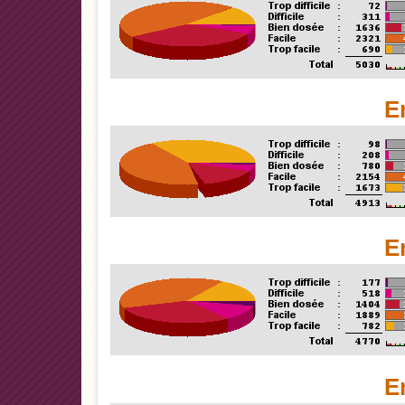
E
E
E