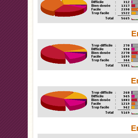
E
E
E