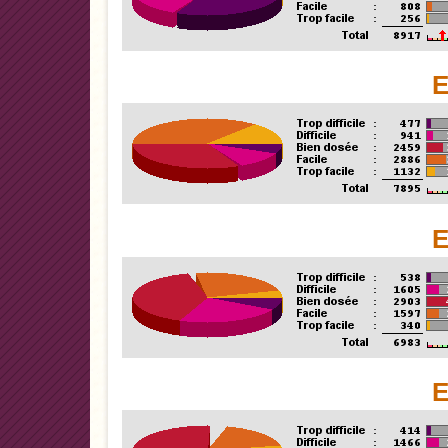
E
E
E