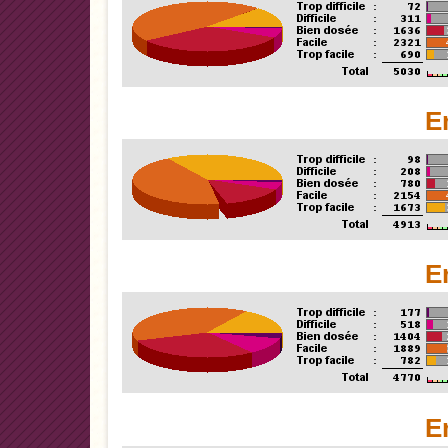
E
E
E