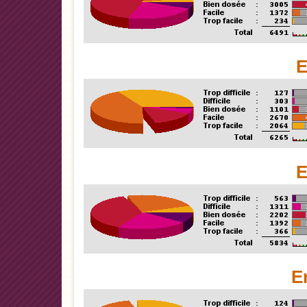
E
E
E