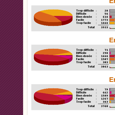
E
E
E