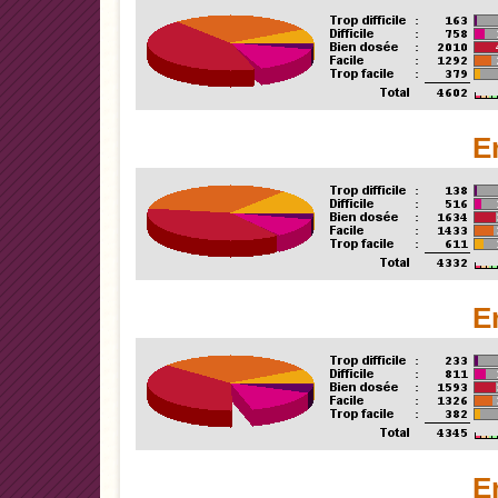
E
E
E