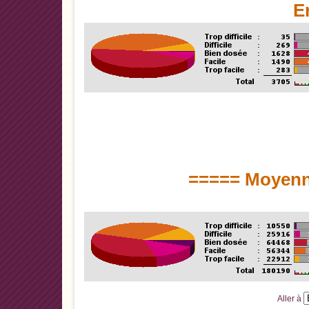
E
===== Moyenn
Aller à