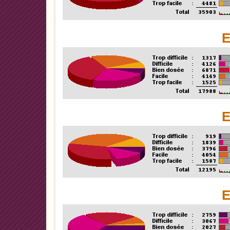
E
E
E